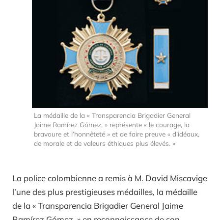
La médaille de la « Transparencia Brigadier General
Jaime Ramírez Gómez, » représente « le courage, la
bravoure et l’honnêteté » et de faire preuve « d’idéaux,
de morale et de valeurs éthiques plus élevés. »
La police colombienne a remis à M. David Miscavige
l’une des plus prestigieuses médailles, la médaille
de la « Transparencia Brigadier General Jaime
Ramírez Gómez, » en reconnaissance de son