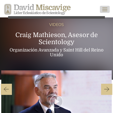
David
Miscavige
Líder Eclesiástico de Scientology
VIDEOS
Craig Mathieson, Asesor de
Scientology
Organización Avanzada y Saint Hill del Reino
Unido
Play