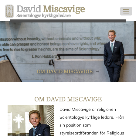
David
Miscavige
Scientologys kyrklige ledare
OM DAVID MISCAVIGE
OM DAVID MISCAVIGE
David Miscavige är religionen
Scientologys kyrklige ledare. Från
sin position som
styrelseordföranden för Religious