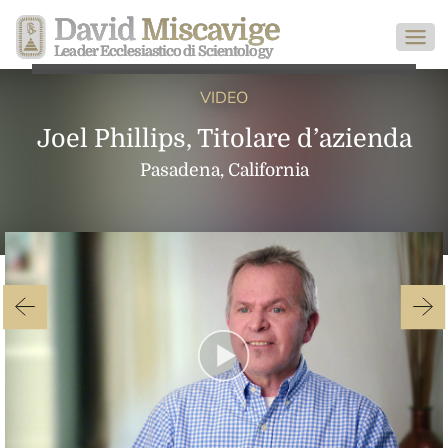
David
Miscavige
Leader Ecclesiastico di Scientology
VIDEO
Joel Phillips, Titolare d’azienda
Pasadena, California
Play
Video