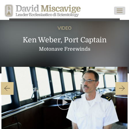
David
Miscavige
Leader Ecclesiastico di Scientology
VIDEO
Ken Weber, Port Captain
Motonave Freewinds
Play
Video