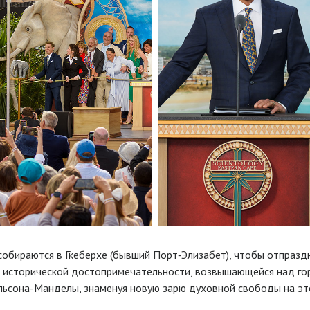
собираются в Гкеберхе (бывший Порт‑Элизабет), чтобы отпразд
 исторической достопримечательности, возвышающейся над го
льсона-Манделы, знаменуя новую зарю духовной свободы на эт