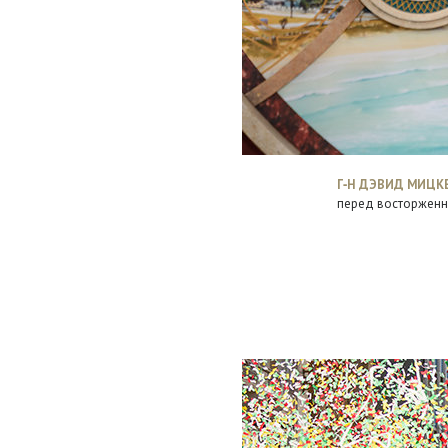
Г‑Н ДЭВИД МИЦК
перед восторженн