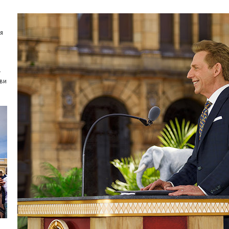
я
–
ви