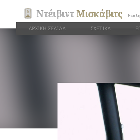
Ντέιβιντ
Μισκάβιτς
Εκκλη
ΑΡΧΙΚΗ ΣΕΛΙΔΑ
ΣΧΕΤΙΚΑ
Ε