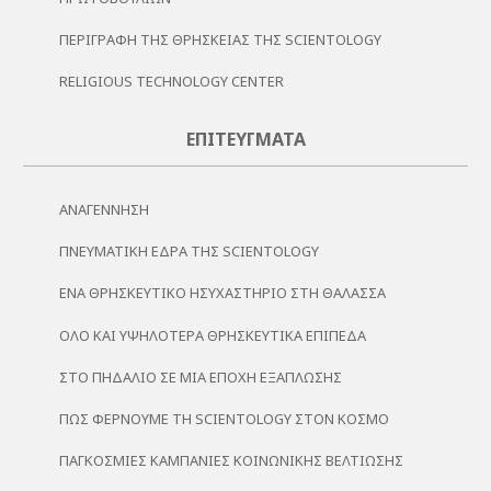
ΠΕΡΙΓΡΑΦΉ ΤΗΣ ΘΡΗΣΚΕΊΑΣ ΤΗΣ SCIENTOLOGY
RELIGIOUS TECHNOLOGY CENTER
ΕΠΙΤΕΎΓΜΑΤΑ
ΑΝΑΓΈΝΝΗΣΗ
ΠΝΕΥΜΑΤΙΚΉ ΈΔΡΑ ΤΗΣ SCIENTOLOGY
ΈΝΑ ΘΡΗΣΚΕΥΤΙΚΌ ΗΣΥΧΑΣΤΉΡΙΟ ΣΤΗ ΘΆΛΑΣΣΑ
ΌΛΟ ΚΑΙ ΥΨΗΛΌΤΕΡΑ ΘΡΗΣΚΕΥΤΙΚΆ ΕΠΊΠΕΔΑ
ΣΤΟ ΠΗΔΆΛΙΟ ΣΕ ΜΙΑ ΕΠΟΧΉ ΕΞΆΠΛΩΣΗΣ
ΠΏΣ ΦΈΡΝΟΥΜΕ ΤΗ SCIENTOLOGY ΣΤΟΝ ΚΌΣΜΟ
ΠΑΓΚΌΣΜΙΕΣ ΚΑΜΠΆΝΙΕΣ ΚΟΙΝΩΝΙΚΉΣ ΒΕΛΤΊΩΣΗΣ