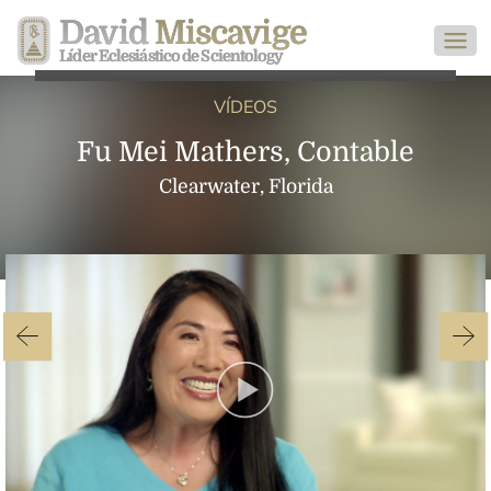
David
Miscavige
Líder Eclesiástico de Scientology
VÍDEOS
Fu Mei Mathers, Contable
Clearwater, Florida
Play
Video