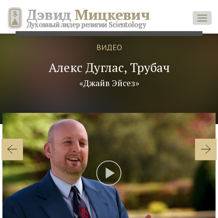
Дэвид
Мицкевич
Духовный лидер религии Scientology
ВИДЕО
Алекс Дуглас, Трубач
«Джайв Эйсез»
Play
Video