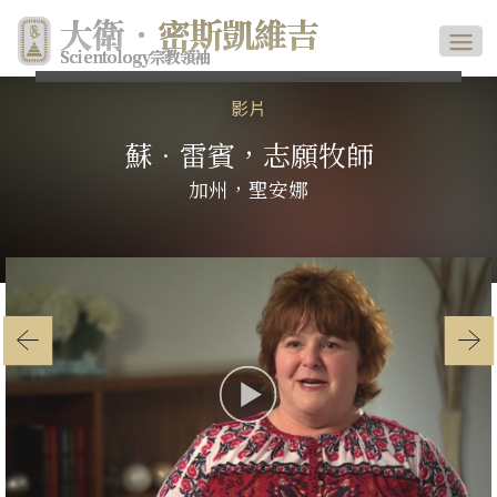
大衛．
密斯凱維吉
Scientology宗教領袖
影片
蘇．雷賓，志願牧師
加州，聖安娜
Play
Video