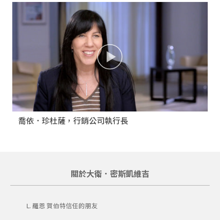
喬依．珍杜薩，行銷公司執行長
關於大衛．密斯凱維吉
L. 羅恩 賀伯特信任的朋友