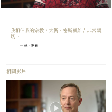
我相信我的宗教，大衛．密斯凱維吉非常親
切。
蘇．雷賓
相關影片