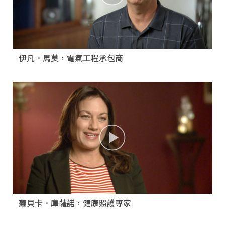
伊凡．馬莫，電氣工程承包商
蘿貝卡．庫薩諾，健康照護專家