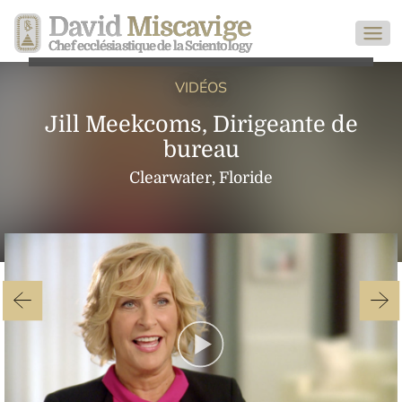
David
Miscavige
Chef ecclésiastique de la Scientology
VIDÉOS
Jill Meekcoms, Dirigeante de
bureau
Clearwater, Floride
Play