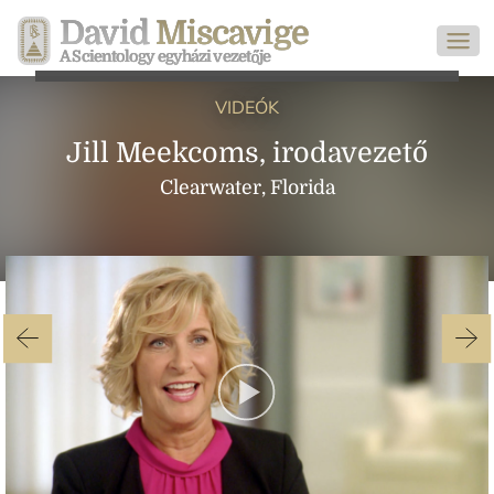
David
Miscavige
A Scientology egyházi vezetője
VIDEÓK
Jill Meekcoms, irodavezető
Clearwater, Florida
Play
Video