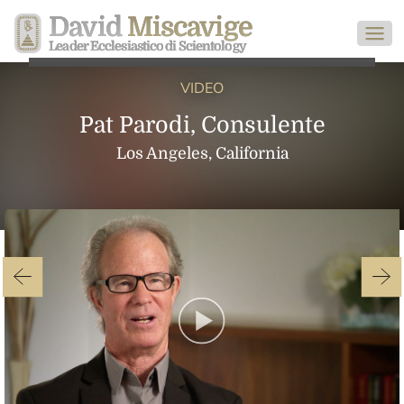
David
Miscavige
Leader Ecclesiastico di Scientology
VIDEO
Pat Parodi, Consulente
Los Angeles, California
Play
Video