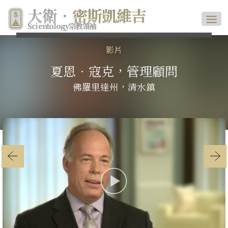
大衛．
密斯凱維吉
Scientology宗教領袖
影片
夏恩．寇克，管理顧問
佛羅里達州，清水鎮
Play
Video