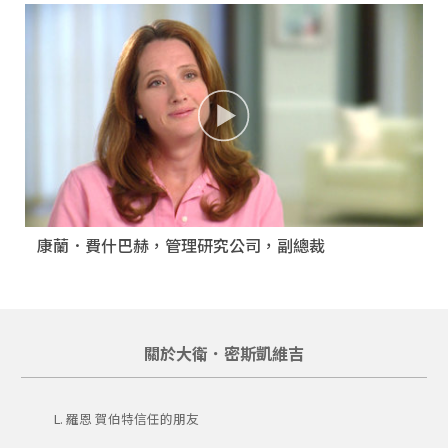
康蘭．費什巴赫，管理研究公司，副總裁
關於大衛．密斯凱維吉
L. 羅恩 賀伯特信任的朋友