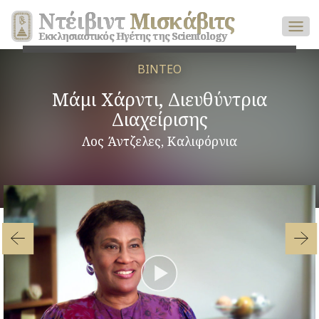
Ντέιβιντ
Μισκάβιτς
Εκκλησιαστικός Ηγέτης της Scientology
ΒΙΝΤΕΟ
Μάμι Χάρντι, Διευθύντρια
Διαχείρισης
Λος Άντζελες, Καλιφόρνια
Play