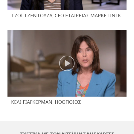
ΤΖΌΙ ΤΖΕΝΤΟΎΖΑ, CEO ΕΤΑΙΡΕΊΑΣ ΜΆΡΚΕΤΙΝΓΚ
ΚΈΛΙ ΓΙΆΓΚΕΡΜΑΝ, ΗΘΟΠΟΙΌΣ