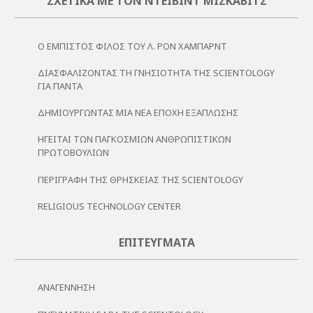
ΣΧΕΤΙΚΆ ΜΕ ΤΟΝ ΝΤΈΙΒΙΝΤ ΜΙΣΚΆΒΙΤΣ
Ο ΕΜΠΙΣΤΟΣ ΦΙΛΟΣ ΤΟΥ Λ. ΡΟΝ ΧΑΜΠΑΡΝΤ
ΔΙΑΣΦΑΛΊΖΟΝΤΑΣ ΤΗ ΓΝΗΣΙΌΤΗΤΑ ΤΗΣ SCIENTOLOGY
ΓΙΑ ΠΆΝΤΑ
ΔΗΜΙΟΥΡΓΏΝΤΑΣ ΜΙΑ ΝΈΑ ΕΠΟΧΉ ΕΞΆΠΛΩΣΗΣ
ΗΓΕΙΤΑΙ ΤΩΝ ΠΑΓΚΟΣΜΙΩΝ ΑΝΘΡΩΠΙΣΤΙΚΩΝ
ΠΡΩΤΟΒΟΥΛΙΩΝ
ΠΕΡΙΓΡΑΦΉ ΤΗΣ ΘΡΗΣΚΕΊΑΣ ΤΗΣ SCIENTOLOGY
RELIGIOUS TECHNOLOGY CENTER
ΕΠΙΤΕΎΓΜΑΤΑ
ΑΝΑΓΈΝΝΗΣΗ