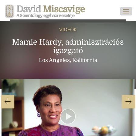
David
Miscavige
A Scientology egyházi vezetője
VIDEÓK
Mamie Hardy, adminisztrációs
igazgató
Los Angeles, Kalifornia
Play