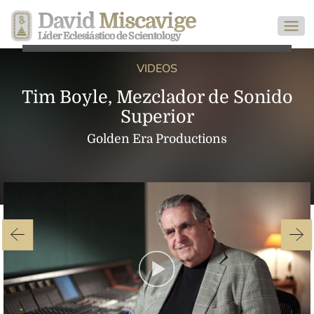
David
Miscavige
Líder Eclesiástico de Scientology
VIDEOS
Tim Boyle, Mezclador de Sonido
Superior
Golden Era Productions
Play