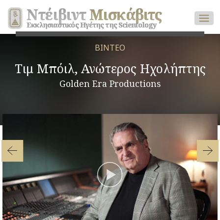
Ντέιβιντ
Μισκάβιτς
Εκκλησιαστικός Ηγέτης της Scientology
ΒΙΝΤΕΟ
Τιμ Μπόιλ, Ανώτερος Ηχολήπτης
Golden Era Productions
Play
Video