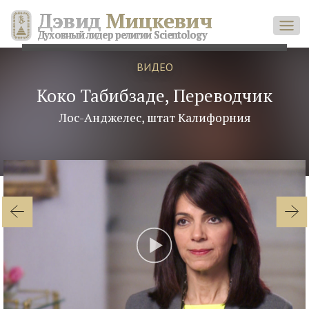
Дэвид
Мицкевич
Духовный лидер религии Scientology
ВИДЕО
Коко Табибзаде, Переводчик
Лос-Анджелес, штат Калифорния
Play
Video