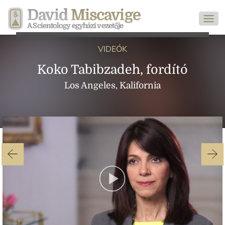
David
Miscavige
A Scientology egyházi vezetője
VIDEÓK
Koko Tabibzadeh, fordító
Los Angeles, Kalifornia
Play
Video