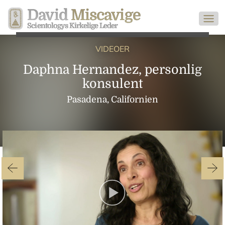
David
Miscavige
Scientologys Kirkelige Leder
VIDEOER
Daphna Hernandez, personlig
konsulent
Pasadena, Californien
Play