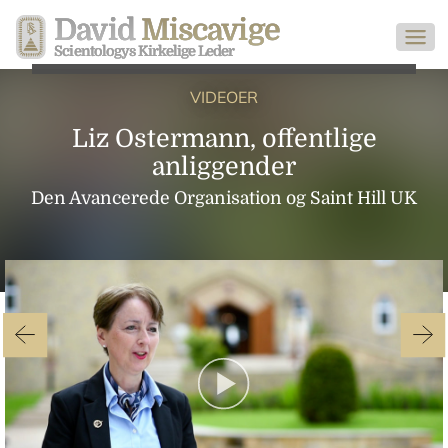
David
Miscavige
Scientologys Kirkelige Leder
VIDEOER
Liz Ostermann, offentlige
anliggender
Den Avancerede Organisation og Saint Hill UK
Play