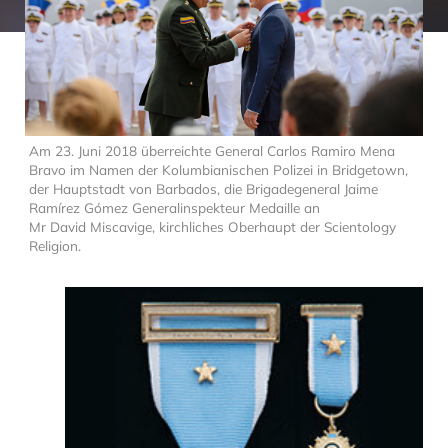
Am 23. Juni 2018 überreichte General Carlos Ramiro Mena
Bravo im Namen der Kolumbianischen Polizei in Bridgetown,
der Hauptstadt von Barbados, die Brigadegeneral Jaime
Ramírez Gómez Generalinspekteur Medaille an
Mr David Miscavige, kirchliches Oberhaupt der Scientology
Religion.