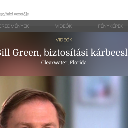
egyházi vezetője
EREDMÉNYEK
VIDEÓK
FÉNYKÉPEK
VIDEÓK
ill Green, biztosítási kárbecs
Clearwater, Florida