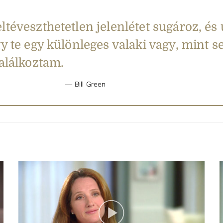
ltéveszthetetlen jelenlétet sugároz, és
gy te egy különleges valaki vagy, mint s
találkoztam.
Bill Green