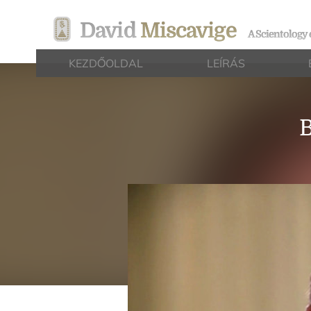
David
Miscavige
A Scientology 
KEZDŐOLDAL
LEÍRÁS
B