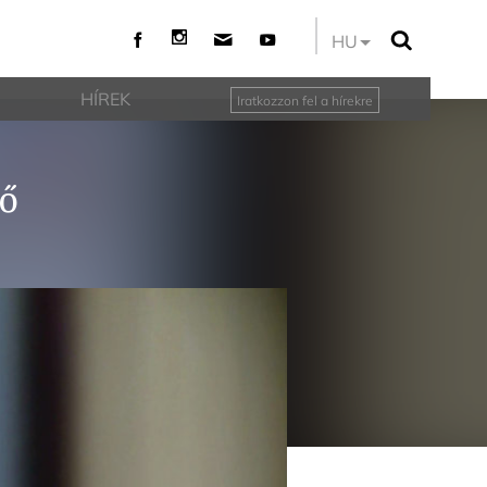
HU
HÍREK
Iratkozzon fel a hírekre
lő