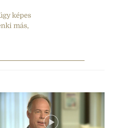
 úgy képes
enki más,