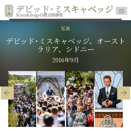
デビッド
･
ミスキャベッジ
Scientologyの教会指導者
写真
デビッド･ミスキャベッジ、オースト
ラリア、シドニー
2016年9月