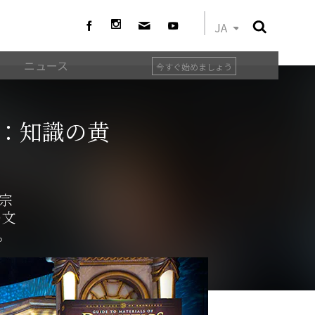
JA
ニュース
今すぐ始めましょう
る：知識の黄
の宗
の文
。