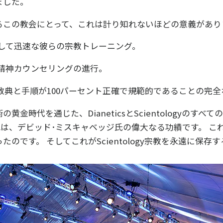
ました。
るこの教会にとって、これは計り知れないほどの意義があり
して迅速な彼らの宗教トレーニング。
精神カウンセリングの進行。
教典と手順が100パーセント正確で規範的であることの完全
黄金時代を通じた、DianeticsとScientologyのすべ
れは、デビッド･ミスキャベッジ氏の偉大なる功績です。 これがSc
のです。 そしてこれがScientology宗教を永遠に保存