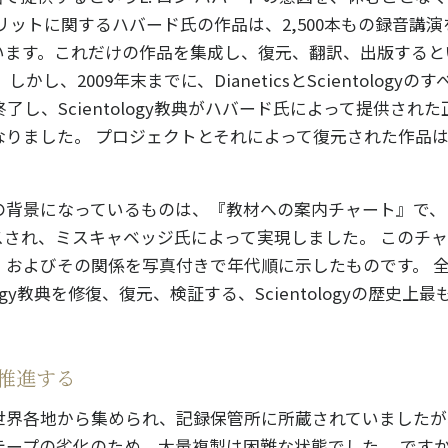
リットに関するハバード氏の作品は、2,500本もの録音講演を
います。これだけの作品を集成し、復元、翻訳、出版すると
かし、2009年末までに、DianeticsとScientology
了し、Scientology教典がハバード氏によって提供され
なりました。 プロジェクトとそれによって復元された作品
背景になっているものは、『教材への案内チャート』で、L.
スされ、ミスキャベッジ氏によって実現しました。 このチ
、およびその関係を写真付きで年代順に示したものです。 
ology教典を修復、復元、検証する、Scientologyの歴史
推進する
世界各地から集められ、記録保管所に所蔵されていましたが
テープの劣化のため、大量複製は困難な状態でした。 です