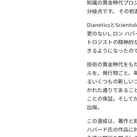
知識の黄金時代プロジ
分岐点です。 その前
DianeticsとSc
更のないL. ロン 
トロジストの精神的
きるようになったの
技術の黄金時代をもた
ルを、発行物ごと、単語
るいくつもの新しいコ
かれた通りであるこ
ことの保証。そして
出版。
この達成は、著作と
ハバード氏の作品に