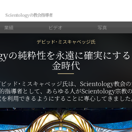
ジ
Scientologyの教会指導者
業績
ビデオ
写真
デビッド･ミスキャベッジ氏
tologyの純粋性を永遠に確実にす
金時代
ビッド･ミスキャベッジ氏は、Scientology教会
的指導者として、あらゆる人がScientology宗教
献を利用できるようにすることに専心してきました