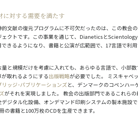
yの教材に対する需要を満たす
神的文献の復元プログラムに不可欠だったのは、この教会の
クトです。この事業を通じて、DianeticsとScientolo
用できるようになり、書籍と公演が広範囲で、17言語で利
な量と規模だけを考慮に入れても、あらゆる言語で、小部数
算が取れるようにする
出版戦略
が必要でした。 ミスキャベ
ブリッジ･パブリケーションズ
と、デンマークのコペンハー
ズ
がそれを実現しました。 教会の出版部門であるこれらの
全デジタル化設備、オンデマンド印刷システムの製本施設で
万冊の書籍と100万枚のCDを生産できます。