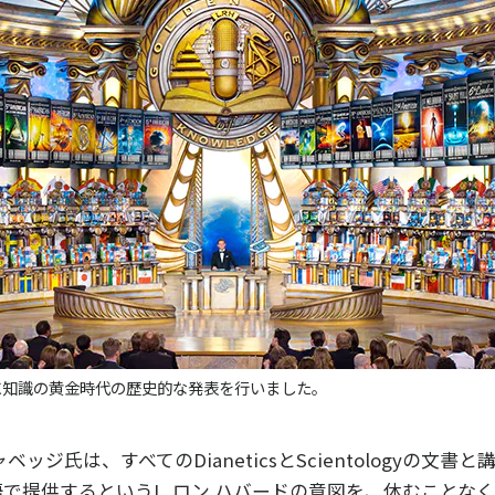
年に知識の黄金時代の歴史的な発表を行いました。
ベッジ氏は、すべてのDianeticsとScientologyの文書
で提供するというL. ロン ハバードの意図を、休むことな