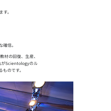
ます。
な確信。
ての教材の回復、生産、
ientologyのル
するものです。