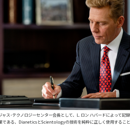
ャス･テクノロジーセンター会長として、L. ロン ハバードによって記録さ
ある、DianeticsとScientologyの技術を純粋に正しく使用する