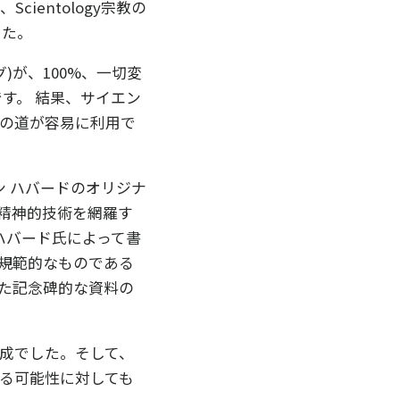
entology宗教の
した。
グ)が、100%、一切変
です。 結果、サイエン
の道が容易に利用で
ン ハバードのオリジナ
の精神的技術を網羅す
ハバード氏によって書
規範的なものである
た記念碑的な資料の
成でした。そして、
る可能性に対しても