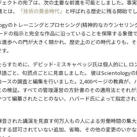
ェクトの完了は、次の主要な前進を可能としました。事実、Sci
進とは、
「技術の黄金時代」
と呼ばれる歴史に残る開始で
ientologyのトレーニングとプロセシング(精神的なカウンセリン
ハバードの指示と完全な作品に沿っていることを保障する象徴
な進歩への門が大きく開かれ、歴史上のどの時代よりも、そ
です。
らすために、デビッド･ミスキャベッジ氏は個人的にL. ロ
ごと、句読点ごとに見直しました。 彼はScientology
ースの調査と編集を行いました。2,400ページの教典が、
との検証。すべての管理運営の方針書のその適用法とそれが
かつて編纂されたことのない、ハバード氏によって指定され
録音された講演を見直す何万人もの人による労働時間の集大
対する認可されていない追加、省略、その他の変更のいかな