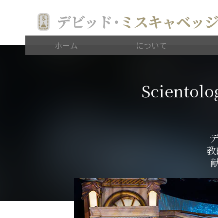
デビッド
･
ミスキャベッ
ホーム
について
Scien
デ
教