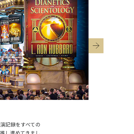
2007年のSci
と講演記録をすべての
く推し進めてきまし