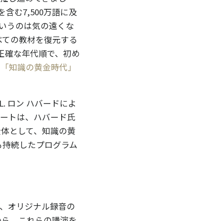
含む7,500万語に及
いうのは気の遠くな
のすべての教材を復元する
た正確な年代順で、初め
は
「知識の黄金時代」
 ロン ハバードによ
ャートは、ハバード氏
全体として、知識の黄
上最も持続したプログラム
、オリジナル録音の
から、これらの講演を