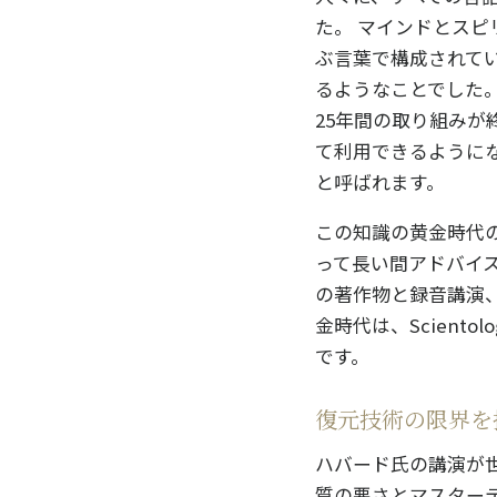
た。 マインドとスピ
ぶ言葉で構成されて
るようなことでした。 し
25年間の取り組みが終
て利用できるように
と呼ばれます。
この知識の黄金時代の
って長い間アドバイ
の著作物と録音講演
金時代は、Scient
です。
復元技術の限界を
ハバード氏の講演が
質の悪さとマスター