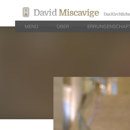
David
Miscavige
Das Kirchlich
MENÜ
ÜBER
ERRUNGENSCHAF