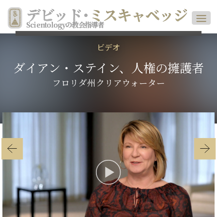
デビッド
･
ミスキャベッジ
Scientologyの教会指導者
ビデオ
ダイアン・ステイン、人権の擁護者
フロリダ州クリアウォーター
Play
Video