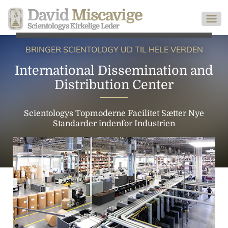
David
Miscavige
Scientologys Kirkelige Leder
BRINGER SCIENTOLOGY UD TIL HELE VERDEN
International Dissemination and
Distribution Center
Scientologys Topmoderne Facilitet Sætter Nye
Standarder indenfor Industrien