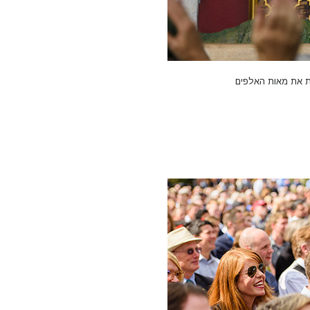
 קליפורניה, לארגון Scientology חדש שישרת את מאות האלפים