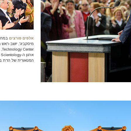
אלפים פורצים
במחיאו
er
א
המטאורית של הדת במ