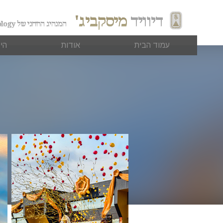
דיוויד
מיסקביג'
המנהיג הרוחני של Scientology
עמוד הבית
אודות
הי