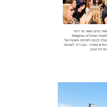
ת כפיים כאשר מר דיוויד
מיסקביג', יושב-ראש מועצת המנהלים Religious
Technology Cent, עולה לבמה לפתיחה החגיגית של
רגון ה-Scientology החדש ונטורה – אבן דרך לצמיחה
דינת הזהב.