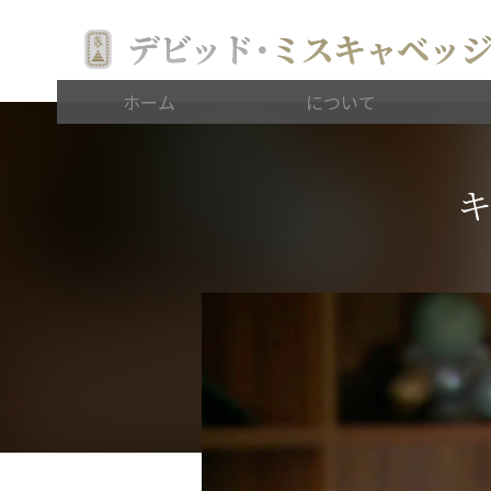
デビッド
･
ミスキャベッ
ホーム
について