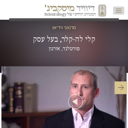
דיוויד
מיסקביג'
המנהיג הרוחני של Scientology
סרטוני וידיאו
קלי לה-קלר, בעל עסק
פורטלנד, אורגון
Play
Video