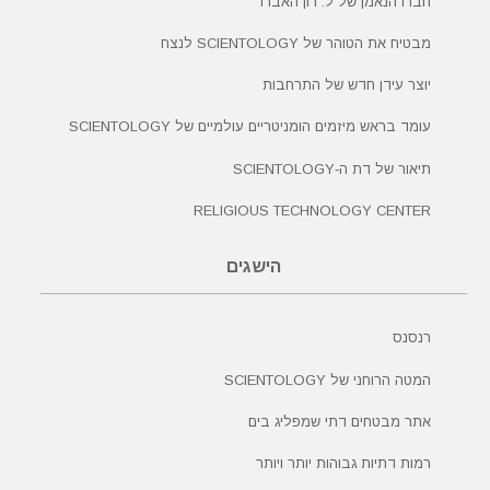
חברו הנאמן של ל. רון האברד
מבטיח את הטוהר של SCIENTOLOGY לנצח
יוצר עידן חדש של התרחבות
עומד בראש מיזמים הומניטריים עולמיים של SCIENTOLOGY
תיאור של דת ה‑SCIENTOLOGY
RELIGIOUS TECHNOLOGY CENTER
הישגים
רנסנס
המטה הרוחני של SCIENTOLOGY
אתר מבטחים דתי שמפליג בים
רמות דתיות גבוהות יותר ויותר