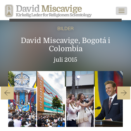
David
Miscavige
Kirkelig Leder for Religionen Scientology
BILDER
David Miscavige, Bogotá i
Colombia
juli 2015