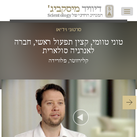
דיוויד
מיסקביג'
המנהיג הרוחני של Scientology
סרטוני וידיאו
טוני טוומי, קצין תפעול ראשי, חברה
לאנרגיה סולארית
קלירווטר, פלורידה
Play