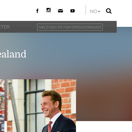
NO
ETER
MELD DEG PÅ FOR OPPDATERINGER
ealand