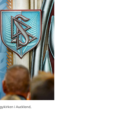
gykirken i Auckland,