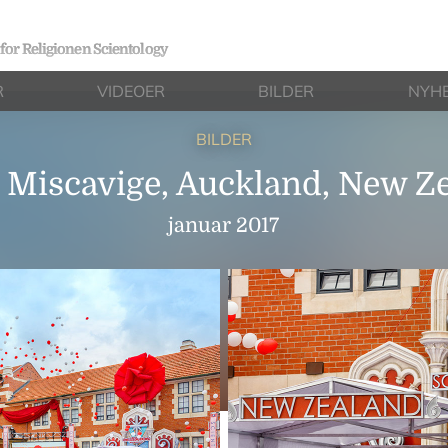
 for Religionen Scientology
R
VIDEOER
BILDER
NYH
BILDER
 Miscavige, Auckland, New Z
januar 2017