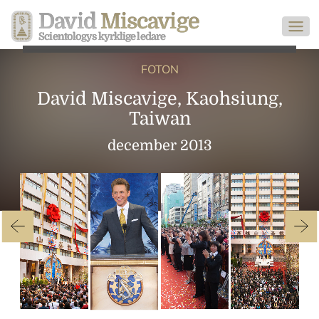
David
Miscavige
Scientologys kyrklige ledare
FOTON
David Miscavige, Kaohsiung,
Taiwan
december 2013