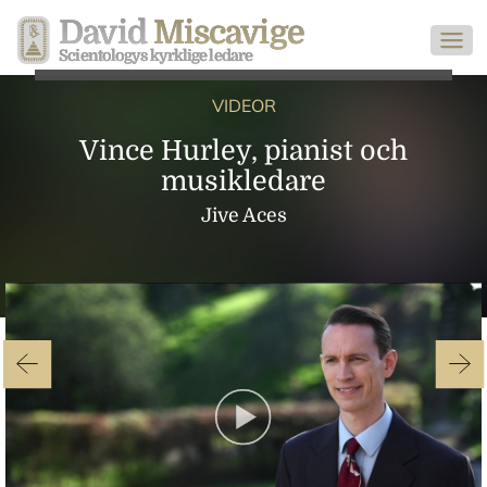
David
Miscavige
Scientologys kyrklige ledare
VIDEOR
Vince Hurley, pianist och
musikledare
Jive Aces
Play