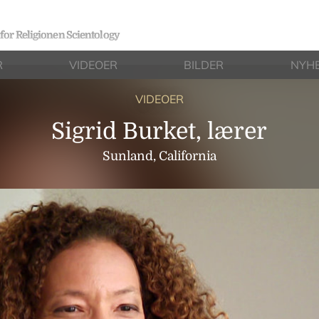
 for Religionen Scientology
R
VIDEOER
BILDER
NYH
VIDEOER
Sigrid Burket, lærer
Sunland, California