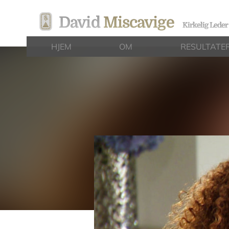
David
Miscavige
Kirkelig Leder
HJEM
OM
RESULTATE