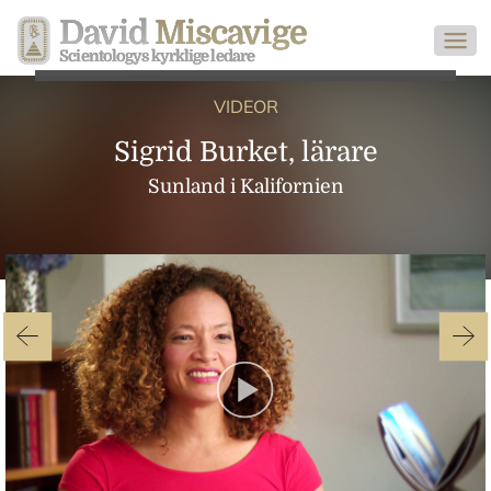
David
Miscavige
Scientologys kyrklige ledare
VIDEOR
Sigrid Burket, lärare
Sunland i Kalifornien
Play
Video