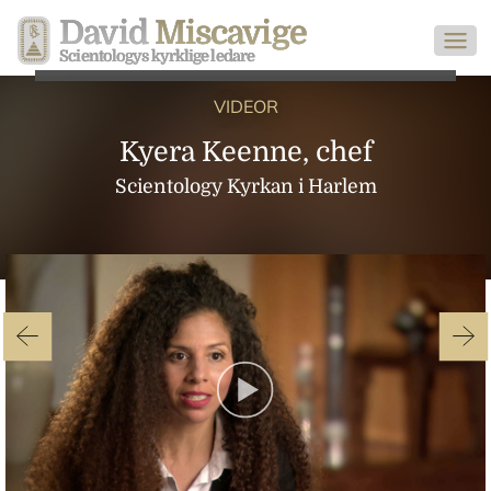
David
Miscavige
Scientologys kyrklige ledare
VIDEOR
Kyera Keenne, chef
Scientology Kyrkan i Harlem
Play
Video