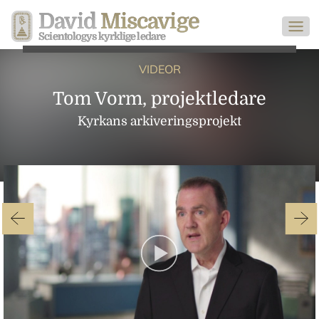
David
Miscavige
Scientologys kyrklige ledare
VIDEOR
Tom Vorm, projektledare
Kyrkans arkiveringsprojekt
Play
Video