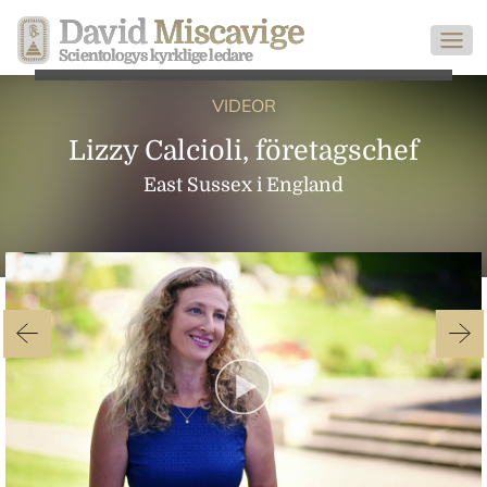
David
Miscavige
Scientologys kyrklige ledare
VIDEOR
Lizzy Calcioli, företagschef
East Sussex i England
Play
Video